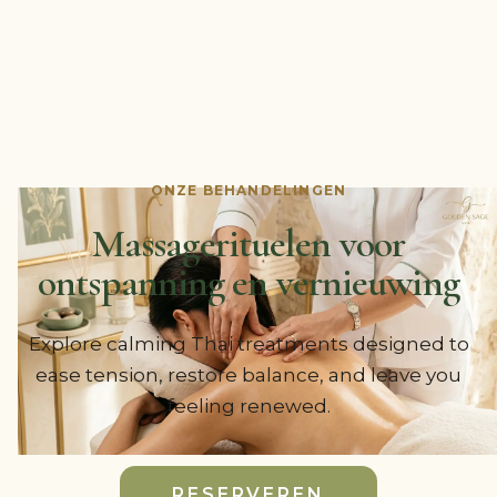
ONZE BEHANDELINGEN
Massagerituelen voor
ontspanning en vernieuwing
Explore calming Thai treatments designed to
ease tension, restore balance, and leave you
feeling renewed.
RESERVEREN