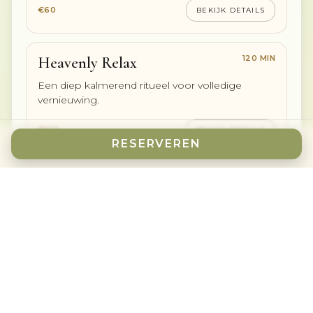
€60
BEKIJK DETAILS
120 MIN
Heavenly Relax
Een diep kalmerend ritueel voor volledige
vernieuwing.
€120
BEKIJK DETAILS
RESERVEREN
90 / 120 / 180 MIN
All Combination
Een flexibele behandeling afgestemd op uw
behoeften en voorkeurszones.
€90 / €120 / €180
BEKIJK DETAILS