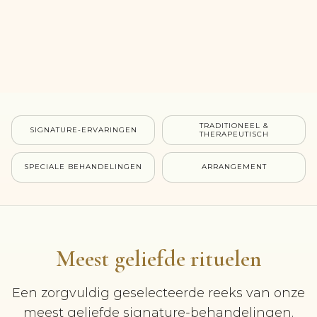
TRADITIONEEL &
SIGNATURE-ERVARINGEN
THERAPEUTISCH
SPECIALE BEHANDELINGEN
ARRANGEMENT
Duo Ma
Serenity Signature
Meest geliefde rituelen
- Een ontsp
- Helpt lichaam en geest te ontspannen
genieten
Een zorgvuldig geselecteerde reeks van onze
- Ondersteunt verlichting in gespannen zones
- Ondersteu
meest geliefde signature-behandelingen.